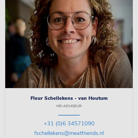
Fleur Schellekens - van Houtum
HR-ADVISEUR
+31 (0)6 34571090
fschellekens@meatfriends.nl