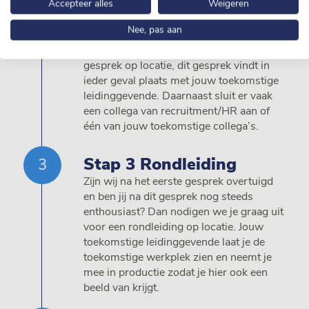
Accepteer alles
Weigeren
Stap 2 Eerste gesprek
Nee, pas aan
Na deze kennismaking volgt er een
gesprek op locatie, dit gesprek vindt in
ieder geval plaats met jouw toekomstige
leidinggevende. Daarnaast sluit er vaak
een collega van recruitment/HR aan of
één van jouw toekomstige collega’s.
Stap 3 Rondleiding
Zijn wij na het eerste gesprek overtuigd
en ben jij na dit gesprek nog steeds
enthousiast? Dan nodigen we je graag uit
voor een rondleiding op locatie. Jouw
toekomstige leidinggevende laat je de
toekomstige werkplek zien en neemt je
mee in productie zodat je hier ook een
beeld van krijgt.