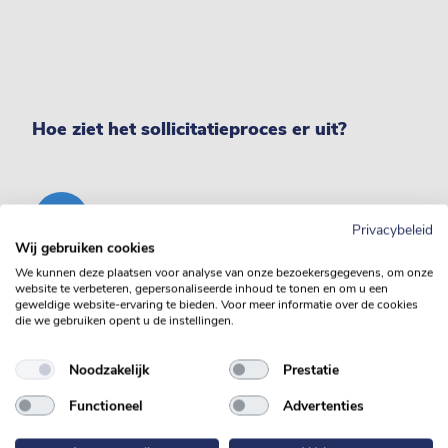
Hoe ziet het sollicitatieproces er uit?
Stap 1 Kennismaking
Privacybeleid
Na jouw sollicitatie neemt een van onze
Wij gebruiken cookies
recruiters contact met je op voor een
We kunnen deze plaatsen voor analyse van onze bezoekersgegevens, om onze
informele kennismaking. Via een
website te verbeteren, gepersonaliseerde inhoud te tonen en om u een
geweldige website-ervaring te bieden. Voor meer informatie over de cookies
telefonisch gesprek is er een eerste
die we gebruiken opent u de instellingen.
wederzijdse kennismaking. Wij leren jou
beter kennen en jij kunt ons verdiepende
Noodzakelijk
Prestatie
vragen stellen over ons bedrijf en de
functie. Afhankelijk van de functie kan een
Functioneel
Advertenties
assessment onderdeel zijn van de
sollicitatieprocedure.