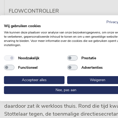
FLOWCONTROLLER
LOCATIE SON
Privacy
SINDS 1991 IN DIENST
Wij gebruiken cookies
We kunnen deze plaatsen voor analyse van onze bezoekersgegevens, om onze w
te verbeteren, gepersonaliseerde inhoud te tonen en om u een geweldige website
ervaring te bieden. Voor meer informatie over de cookies die we gebruiken opent 
instellingen.
Noodzakelijk
Prestatie
Functioneel
Advertenties
Accepteer alles
Weigeren
Nummer 7
“13 mei 1991. Dat was mijn eerste dag bij Van 
Nee, pas aan
als metselaar/tegelzetter. In 1991 ging het slec
daardoor zat ik werkloos thuis. Rond die tijd k
Stottelaar tegen, de toenmalige directiesecreta