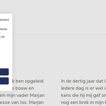
beleid
ebsite
-
u de
Loon. Ik ben opgeleid
In de dertig jaar dat
ht in de bouw en
Iedere dag is er wel 
wam mijn vader Marjan
kans die hij mij gaf o
resse van Jos. Marjan
nog een brok in mijn 