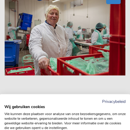
Nooit saai
Privacybeleid
“Toen ik hier begon, was de communicatie heel direct. Jos
Wij gebruiken cookies
zei waar het op stond en vond het ook prettig als zijn
We kunnen deze plaatsen voor analyse van onze bezoekersgegevens, om onze
mensen dat deden. Nu zitten er heel wat lagen tussen de
website te verbeteren, gepersonaliseerde inhoud te tonen en om u een
geweldige website-ervaring te bieden. Voor meer informatie over de cookies
directie en de werkvloer, en verloopt het heel anders.
die we gebruiken opent u de instellingen.