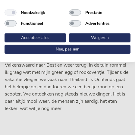
Logisch, als je ziet hoe groot we nu zijn, maar ik vind het
wel jammer. Gelukkig heb ik leuke collega’s en ga ik nog
Noodzakelijk
Prestatie
steeds met plezier naar mijn werk. Ik spring ook bij met
Functioneel
Advertenties
snijden als dat nodig is. Met mijn secondanten kan ik lezen
en schrijven. Dus als ik naar huis ga, weet ik dat alles goed
Accepteer alles
Weigeren
blijft lopen.
Nee, pas aan
Mijn vrouw werkt ook bij Van Loon. Ik heb haar in Eersel
leren kennen. Als het uitkomt, rijden we samen van
Valkenswaard naar Best en weer terug. In de tuin rommel
ik graag wat met mijn green egg of rookoventje. Tijdens de
vakantie vliegen we vaak naar Thailand. ’s Ochtends gaat
het helmpje op en dan toeren we een beetje rond op een
scooter. We ontdekken nog steeds nieuwe dingen. Het is
daar altijd mooi weer, de mensen zijn aardig, het eten
lekker; wat wil je nog meer.