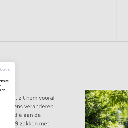
beleid
ebsite
-
u de
erd. Het zit hem vooral
e weleens veranderen.
nsen die aan de
8 maar 9 zakken met