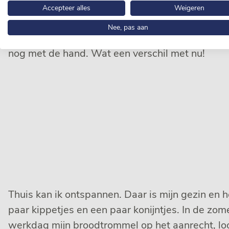
kruiden bij het vlees doen. Ik moet er dan boveno
Accepteer alles
Weigeren
aan mijn begintijd bij Van Loon… Toen stond ik a
Nee, pas aan
gehaktafdeling en draaide ik de vinkjes, gehaktb
nog met de hand. Wat een verschil met nu!
Thuis kan ik ontspannen. Daar is mijn gezin en h
paar kippetjes en een paar konijntjes. In de zom
werkdag mijn broodtrommel op het aanrecht, loo