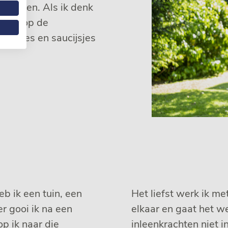
p zitten. Als ik denk
lleen op de
alletjes en saucijsjes
eb ik een tuin, een
Het liefst werk ik m
er gooi ik na een
elkaar en gaat het we
p ik naar die
inleenkrachten niet i