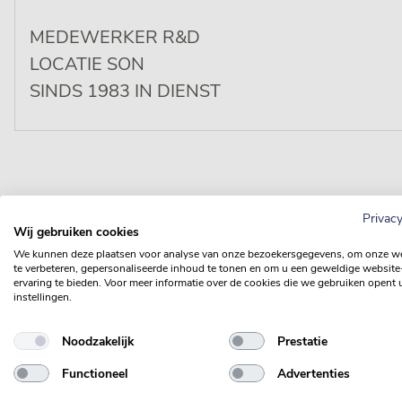
MEDEWERKER R&D
LOCATIE SON
SINDS 1983 IN DIENST
Privacy
Wij gebruiken cookies
We kunnen deze plaatsen voor analyse van onze bezoekersgegevens, om onze w
te verbeteren, gepersonaliseerde inhoud te tonen en om u een geweldige website
Familiebedrijf in het kwadraat
ervaring te bieden. Voor meer informatie over de cookies die we gebruiken opent 
instellingen.
Zelfs na al die jaren ben ik hier nog niet uitgele
in kleine dingen. We werken met recepturen di
Noodzakelijk
Prestatie
Dan moet ik goed in de gaten houden dat de me
Functioneel
Advertenties
machine staan die volgen en bijvoorbeeld niet 