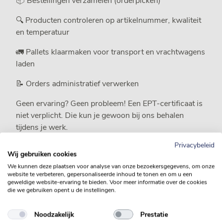
📦 Bestellingen verzamelen (orderpicken)
🔍 Producten controleren op artikelnummer, kwaliteit
en temperatuur
🚛 Pallets klaarmaken voor transport en vrachtwagens
laden
📝 Orders administratief verwerken
Geen ervaring? Geen probleem! Een EPT-certificaat is
niet verplicht. Die kun je gewoon bij ons behalen
tijdens je werk.
Privacybeleid
Wij gebruiken cookies
Wat zoeken wij?
We kunnen deze plaatsen voor analyse van onze bezoekersgegevens, om onze
website te verbeteren, gepersonaliseerde inhoud te tonen en om u een
✔ Je bent betrouwbaar: afspraak is afspraak
geweldige website-ervaring te bieden. Voor meer informatie over de cookies
die we gebruiken opent u de instellingen.
✔ Je houdt van aanpakken en werkt proactief
Noodzakelijk
Prestatie
✔ Je spreekt Nederlands en/of Engels