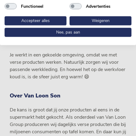
Functioneel
Advertenties
✔ Je komt met een positieve instelling naar je werk
Accepteer alles
Weigeren
✔ Je bent iedere zaterdag beschikbaar
Nee, pas aan
Goed om te weten
Je werkt in een gekoelde omgeving, omdat we met
verse producten werken. Natuurlijk zorgen wij voor
passende werkkleding. En hoewel het op de werkvloer
koud is, is de sfeer juist erg warm! 😄
Over Van Loon Son
De kans is groot dat jij onze producten al eens in de
supermarkt hebt gekocht. Als onderdeel van Van Loon
Group produceren wij dagelijks verse producten die bij
miljoenen consumenten op tafel komen. En daar kun jij