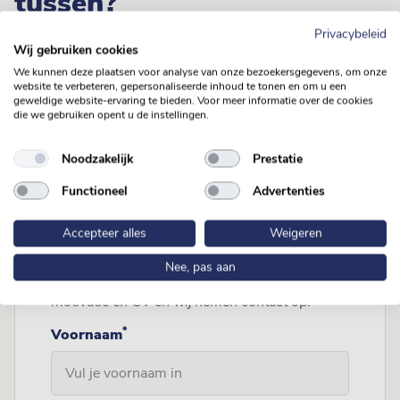
tussen?
Privacybeleid
Wij gebruiken cookies
Maar ben je wel enthousiast geworden over Van Loon
Group? We maken graag kennis met je! Vul bijgaand
We kunnen deze plaatsen voor analyse van onze bezoekersgegevens, om onze
website te verbeteren, gepersonaliseerde inhoud te tonen en om u een
formulier in en wij nemen contact op met je.
geweldige website-ervaring te bieden. Voor meer informatie over de cookies
die we gebruiken opent u de instellingen.
Noodzakelijk
Prestatie
Functioneel
Advertenties
Open sollicitatie
Accepteer alles
Weigeren
Nee, pas aan
Vul hieronder je gegevens in. Upload jouw
motivatie en CV en wij nemen contact op.
*
Voornaam