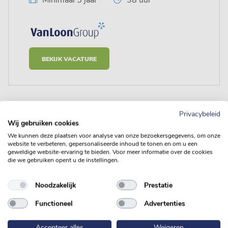
Minimaal 5 jaar
38 uur
BEKIJK VACATURE
Privacybeleid
Wij gebruiken cookies
We kunnen deze plaatsen voor analyse van onze bezoekersgegevens, om onze
website te verbeteren, gepersonaliseerde inhoud te tonen en om u een
geweldige website-ervaring te bieden. Voor meer informatie over de cookies
die we gebruiken opent u de instellingen.
Staat jouw vacature er niet
tussen?
Noodzakelijk
Prestatie
Functioneel
Advertenties
Maar ben je wel enthousiast geworden over Van Loon
Accepteer alles
Weigeren