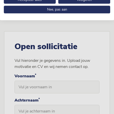
Group? We maken graag kennis met je! Vul bijgaand
formulier in en wij nemen contact op met je.
Nee, pas aan
Open sollicitatie
Vul hieronder je gegevens in. Upload jouw
motivatie en CV en wij nemen contact op.
*
Voornaam
*
Achternaam