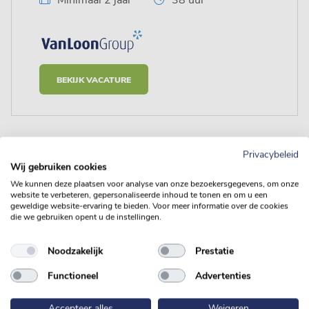
Minimaal 2 jaar
38 uur
BEKIJK VACATURE
Privacybeleid
Wij gebruiken cookies
We kunnen deze plaatsen voor analyse van onze bezoekersgegevens, om onze
website te verbeteren, gepersonaliseerde inhoud te tonen en om u een
geweldige website-ervaring te bieden. Voor meer informatie over de cookies
die we gebruiken opent u de instellingen.
Staat jouw vacature er niet
tussen?
Noodzakelijk
Prestatie
Functioneel
Advertenties
Maar ben je wel enthousiast geworden over Van Loon
Accepteer alles
Weigeren