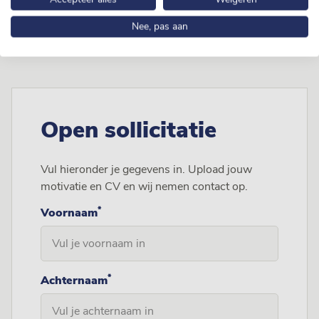
Group? We maken graag kennis met je! Vul bijgaand
formulier in en wij nemen contact op met je.
Nee, pas aan
Open sollicitatie
Vul hieronder je gegevens in. Upload jouw
motivatie en CV en wij nemen contact op.
*
Voornaam
*
Achternaam